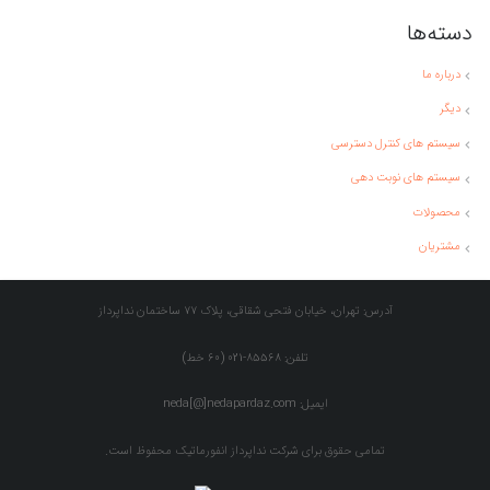
دسته‌ها
درباره ما
دیگر
سیستم های کنترل دسترسی
سیستم های نوبت دهی
محصولات
مشتریان
آدرس: تهران، خیابان فتحی شقاقی، پلاک 77 ساختمان نداپرداز
تلفن: 85568-021 (60 خط)
ایمیل: neda[@]nedapardaz.com
تمامی حقوق برای شرکت نداپرداز انفورماتیک محفوظ است.