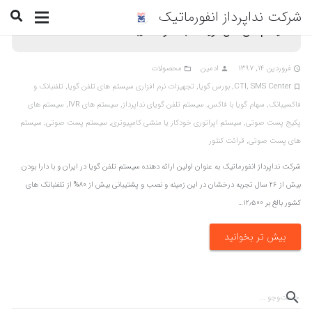
شرکت نداپرداز انفورماتیک
سیستم های تلفن گویا، تلفنبانک و فاکسیبانک
فروردین ۱۴, ۱۳۹۷
ادمین
محصولات
folder_open
person
access_time
SMS Center
,
CTI
,
بورس گويا
,
تجهيزات نرم افزاری سيستم های تلفن گويا
,
تلفنبانک و
turned_in_not
فاکسيبانک
,
سهام گويا با فاکس
,
سيستم تلفن گويای نداپرداز
,
سيستم های IVR
,
سيستم های
پکیج پست صوتی
,
سیستم اپراتوری خودکار یا منشی کامپیوتری
,
سیستم پست صوتی
,
سیستم
های پست صوتی
,
قرائت کنتور
شرکت نداپرداز انفورماتیک به عنوان اولین ارائه دهنده سیستم تلفن گویا در ایران و با دارا بودن
بیش از ۲۶ سال تجربه درخشان در این زمینه و نصب و پشتيبانی بيش از ۸۰% از تلفنبانک های
کشور بالغ بر ۱۲٫۵۰۰…
بیش تر بخوانید